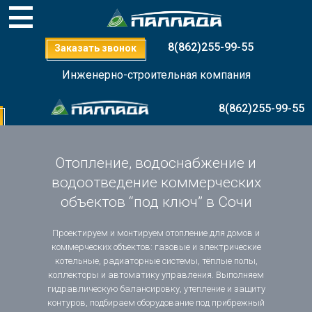
8(862)255-99-55
Заказать звонок
Инженерно-строительная компания
8(862)255-99-55
Отопление, водоснабжение и
водоотведение коммерческих
объектов “под ключ” в Сочи
Проектируем и монтируем отопление для домов и
коммерческих объектов: газовые и электрические
котельные, радиаторные системы, тёплые полы,
коллекторы и автоматику управления. Выполняем
гидравлическую балансировку, утепление и защиту
контуров, подбираем оборудование под прибрежный