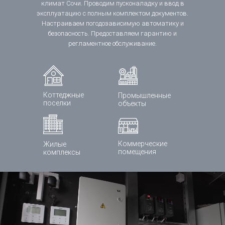
климат Сочи. Проводим пусконаладку и ввод в
эксплуатацию с полным комплектом документов.
Настраиваем погодозависимую автоматику и
безопасность. Предоставляем гарантию и
регламентное обслуживание.
Коттеджные
Промышленные
поселки
объекты
Коммерческие
Жилые
помещения
комплексы